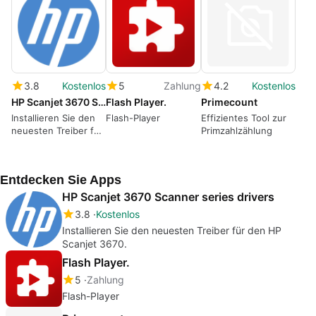
3.8
Kostenlos
5
Zahlung
4.2
Kostenlos
HP Scanjet 3670 Scanner series drivers
Flash Player.
Primecount
Installieren Sie den
Flash-Player
Effizientes Tool zur
neuesten Treiber für
Primzahlzählung
den HP Scanjet
3670.
Entdecken Sie Apps
HP Scanjet 3670 Scanner series drivers
3.8
Kostenlos
Installieren Sie den neuesten Treiber für den HP
Scanjet 3670.
Flash Player.
5
Zahlung
Flash-Player