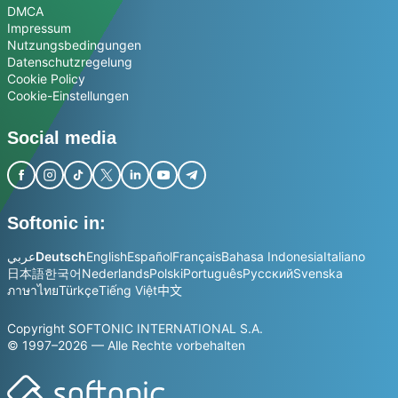
DMCA
Impressum
Nutzungsbedingungen
Datenschutzregelung
Cookie Policy
Cookie-Einstellungen
Social media
Softonic in:
عربي
Deutsch
English
Español
Français
Bahasa Indonesia
Italiano
日本語
한국어
Nederlands
Polski
Português
Русский
Svenska
ภาษาไทย
Türkçe
Tiếng Việt
中文
Copyright SOFTONIC INTERNATIONAL S.A.
© 1997–2026 — Alle Rechte vorbehalten