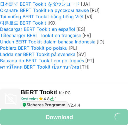
日本語で BERT Tookit をダウンロード
Скачать BERT Tookit на русском языке
Tải xuống BERT Tookit bằng tiếng Việt
다운로드 BERT Tookit
Descargar BERT Tookit en español
Télécharger BERT Tookit en française
Unduh BERT Tookit dalam bahasa Indonesia
Pobierz BERT Tookit po polsku
Ladda ner BERT Tookit på svenska
Baixada do BERT Tookit em português
ดาวน์โหลด BERT Tookit เป็นภาษาไทย
BERT Tookit
für PC
Kostenlos
4.8
1
Sicheres Programm
V
2.4.4
Download